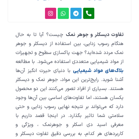
I
W
T
P
n
h
e
h
s
a
l
o
t
t
e
n
a
s
g
e
تفاوت دیسکلر و جوهر نمک
چیست؟ آیا تا به حال
g
a
r
-
a
a
p
r
هنگام رسوب زدایی، بین استفاده از دیسکلر و جوهر
a
p
m
l
نمک مردد شده‌اید؟ جهت پاکسازی سطوح و تجهیزات
m
t
از مواد شیمیایی متعددی استفاده می‌شود. با مطالعه
با دنیای حیرت انگیز آن‌ها
بلاگ‌های مواد شیمیایی
آشنا شوید. رایج‌ترین این مواد،
جوهر نمک و
دیسکلر
هستند. بسیاری از افراد تصور می‌کنند این دو محصول
یکسان هستند، اما تفاوت‌های اساسی بین آن‌ها وجود
دارد که می‌تواند بر نتیجه نهایی رسوب زدایی و حتی
سلامتی شما تاثیر بگذارد. در اینجا قصد داریم با
معرفی اسید دی اسکلر و جوهرنمک ، ویژگی‌ و
کاربردهای هر کدام، به بررسی دقیق تفاوت‌ دیسکلر و