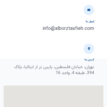
ایمیل ما
info@alborztasfieh.com
آدرس ما
تهران، خیابان فلسطین، پایین تر از ايتاليا، پلاک
394، طبقه 4، واحد 16