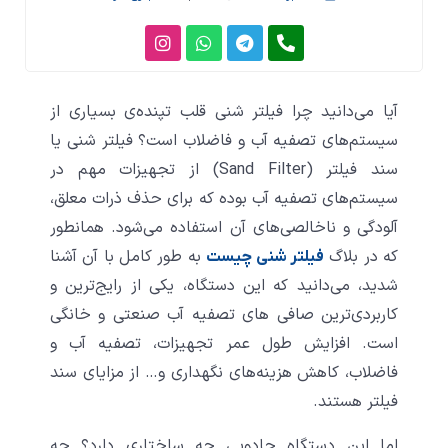
I
W
T
P
n
h
e
h
s
a
l
o
t
t
e
n
a
s
g
e
آیا می‌دانید چرا فیلتر شنی قلب تپنده‌ی بسیاری از
g
a
r
-
a
a
p
r
سیستم‌های تصفیه آب و فاضلاب است؟ فیلتر شنی یا
a
p
m
l
سند فیلتر (Sand Filter) از تجهیزات مهم در
m
t
سیستم‌های تصفیه آب بوده که برای حذف ذرات معلق،
آلودگی‌ و ناخالصی‌های آن استفاده می‌شود. همانطور
که در بلاگ
به طور کامل با آن آشنا
فیلتر شنی چیست
شدید، می‌دانید که این دستگاه، یکی از رایج‌ترین و
کاربردی‌ترین صافی های تصفیه آب صنعتی و خانگی
است. افزایش طول عمر تجهیزات، تصفیه آب و
فاضلاب، کاهش هزینه‌های نگهداری و… از مزایای سند
فیلتر هستند.
اما این دستگاه جادویی چه ساختاری دارد؟ چه