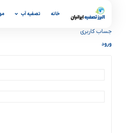
رش
ه
خانه
تصفیه آب
مو
حتوا
جساب کاربری
ورود